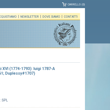
CARRELLO (0)
|
|
|
CQUISTIAMO
NEWSLETTER
DOVE SIAMO
CONTATTI
i XVI (1774-1793): luigi 1787-A
1; Duplessy#1707)
: SPL