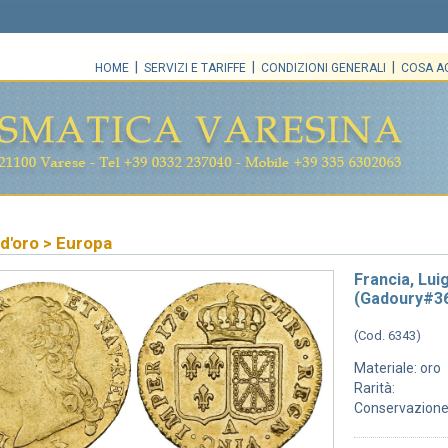
|
|
|
HOME
SERVIZI E TARIFFE
CONDIZIONI GENERALI
COSA A
d'oro
>
Europa
Francia, Luig
(Gadoury#36
(Cod. 6343)
Materiale: oro
Rarità:
Conservazione