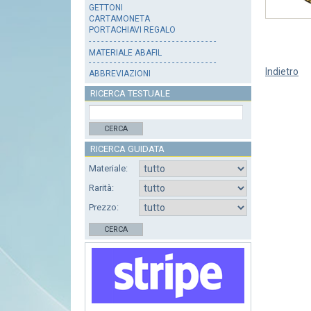
GETTONI
CARTAMONETA
PORTACHIAVI REGALO
- - - - - - - - - - - - - - - - - - - - - - - - - - - - - - -
MATERIALE ABAFIL
- - - - - - - - - - - - - - - - - - - - - - - - - - - - - - -
Indietro
ABBREVIAZIONI
RICERCA TESTUALE
CERCA
RICERCA GUIDATA
Materiale:
Rarità:
Prezzo:
CERCA