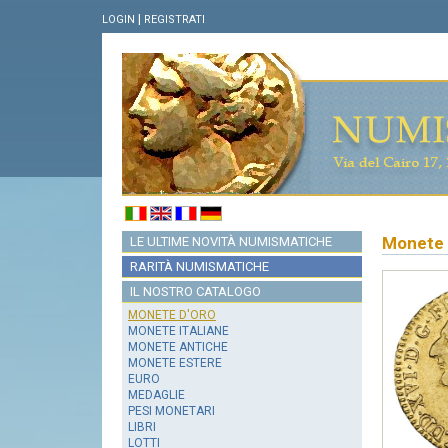
|
LOGIN
REGISTRATI
Monete 
LE ULTIME NOVITÀ NUMISMATICHE
RARITÀ NUMISMATICHE
IL NOSTRO CATALOGO
MONETE D'ORO
MONETE ITALIANE
MONETE ANTICHE
MONETE ESTERE
EURO
MEDAGLIE
PESI MONETARI
LIBRI
LOTTI