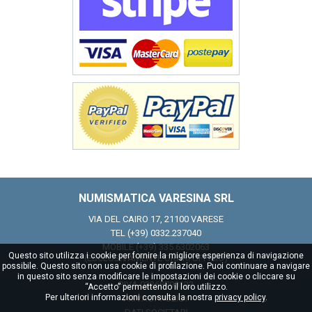
NUMISMATICA VARESINA SRL
VIA DEL CAIRO 17, 21100 VARESE
TEL
(+39) 0332.237040
MOBILE (+39) 335.6302063
Questo sito utilizza i cookie per fornire la migliore esperienza di navigazione
(ESCLUSIVAMENTE ORARI UFFICIO)
possibile. Questo sito non usa cookie di profilazione. Puoi continuare a navigare
in questo sito senza modificare le impostazioni dei cookie o cliccare su
P.IVA 03268790122
“Accetto” permettendo il loro utilizzo.
Per ulteriori informazioni consulta la nostra
privacy policy
.
PRIVACY POLICY